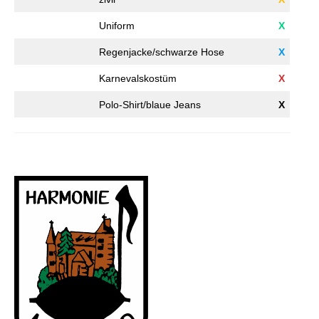
Uniform
X
Regenjacke/schwarze Hose
X
Karnevalskostüm
X
Polo-Shirt/blaue Jeans
X